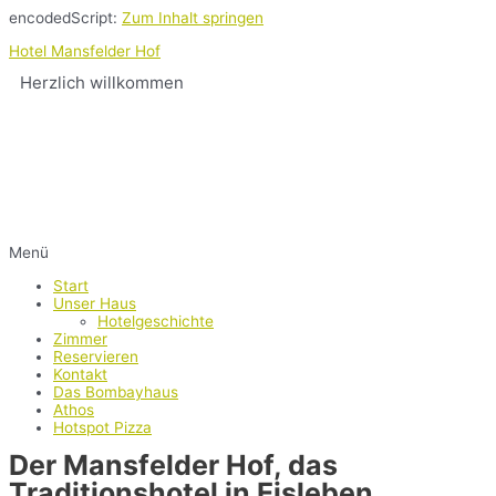
encodedScript:
Zum Inhalt springen
Hotel Mansfelder Hof
Herzlich willkommen
Menü
Start
Unser Haus
Hotelgeschichte
Zimmer
Reservieren
Kontakt
Das Bombayhaus
Athos
Hotspot Pizza
Der Mansfelder Hof, das
Traditionshotel in Eisleben